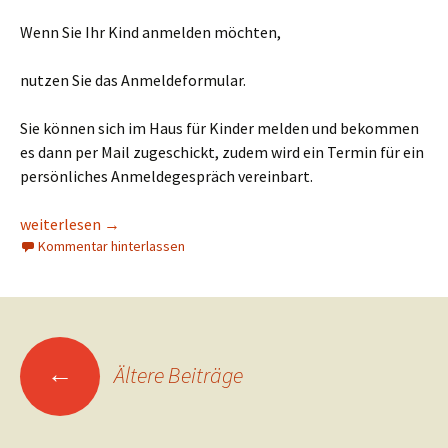
Wenn Sie Ihr Kind anmelden möchten,
nutzen Sie das Anmeldeformular.
Sie können sich im Haus für Kinder melden und bekommen
es dann per Mail zugeschickt, zudem wird ein Termin für ein
persönliches Anmeldegespräch vereinbart.
Anmeldinfo für das „Haus für Kinder“ St. Michael
weiterlesen
→
Kommentar hinterlassen
Beitragsnavigation
←
Ältere Beiträge