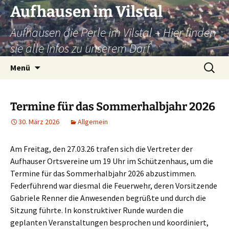
Zum
Aufhausen im Vilstal
Inhalt
Aufhausen die Perle im Vilstal – Hier finden
springen
sie alle Infos zu unserem Dorf
Suchen
Menü
nach:
Termine für das Sommerhalbjahr 2026
30. März 2026
Allgemein
Am Freitag, den 27.03.26 trafen sich die Vertreter der
Aufhauser Ortsvereine um 19 Uhr im Schützenhaus, um die
Termine für das Sommerhalbjahr 2026 abzustimmen.
Federführend war diesmal die Feuerwehr, deren Vorsitzende
Gabriele Renner die Anwesenden begrüßte und durch die
Sitzung führte. In konstruktiver Runde wurden die
geplanten Veranstaltungen besprochen und koordiniert,