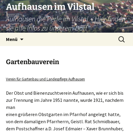
Zum
Aufhausen im Vilstal
Inhalt
Aufhausen die Perle im Vilstal – Hier finden
springen
sie alle Infos zu unserem Dorf
Suchen
Menü
nach:
Gartenbauverein
Verein für Gartenbau und Landespflege Aufhausen
Der Obst und Bienenzuchtverein Aufhausen, wie er sich bis
zur Trennung im Jahre 1951 nannte, wurde 1921, nachdem
man
einen größeren Obstgarten im Pfarrhof angelegt hatte,
von dem damaligen Pfarrherrn, Geistl. Rat Schmidbauer,
dem Postschaffner a.D. Josef Edmaier – Xaver Brunnhuber,