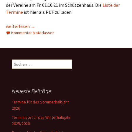
der Vereine am Fr. 01.10.21 im Schützenhaus. Die
Liste der
Termine
ist hier als PDF zu laden.
Terminplanung Winterhalbjahr 2021/2022
weiterlesen
→
Kommentar hinterlassen
Suchen
nach:
Neueste Beiträge
Termine für das Sommerhalbjahr
2026
Terminliste für das Winterhalbjahr
2025/2026