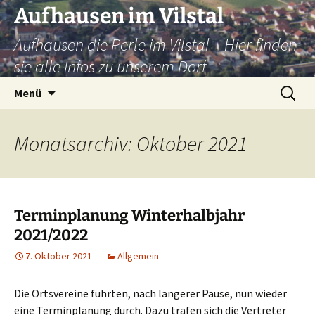
Zum
Aufhausen im Vilstal
Inhalt
Aufhausen die Perle im Vilstal – Hier finden
springen
sie alle Infos zu unserem Dorf
Suchen
Menü
nach:
Monatsarchiv: Oktober 2021
Terminplanung Winterhalbjahr
2021/2022
7. Oktober 2021
Allgemein
Die Ortsvereine führten, nach längerer Pause, nun wieder
eine Terminplanung durch. Dazu trafen sich die Vertreter