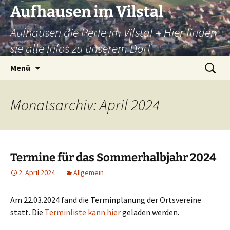
Zum
Aufhausen im Vilstal
Inhalt
Aufhausen die Perle im Vilstal – Hier finden
springen
sie alle Infos zu unserem Dorf
Suchen
Menü
nach:
Monatsarchiv: April 2024
Termine für das Sommerhalbjahr 2024
2. April 2024
Allgemein
Am 22.03.2024 fand die Terminplanung der Ortsvereine
statt. Die
Terminliste kann hier
geladen werden.