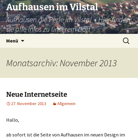
Zum
Aufhausen im Vilstal
Inhalt
Aufhausen die Perle im Vilstal – Hier finden
springen
sie alle Infos zu unserem Dorf
Suchen
Menü
nach:
Monatsarchiv: November 2013
Neue Internetseite
27. November 2013
Allgemein
Hallo,
ab sofort ist die Seite von Aufhausen im neuen Design im