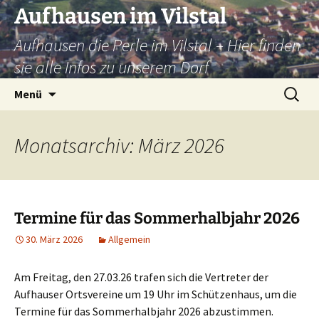
Zum
Aufhausen im Vilstal
Inhalt
Aufhausen die Perle im Vilstal – Hier finden
springen
sie alle Infos zu unserem Dorf
Suchen
Menü
nach:
Monatsarchiv: März 2026
Termine für das Sommerhalbjahr 2026
30. März 2026
Allgemein
Am Freitag, den 27.03.26 trafen sich die Vertreter der
Aufhauser Ortsvereine um 19 Uhr im Schützenhaus, um die
Termine für das Sommerhalbjahr 2026 abzustimmen.