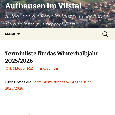
Zum
Aufhausen im Vilstal
Inhalt
Aufhausen die Perle im Vilstal – Hier finden
springen
sie alle Infos zu unserem Dorf
Suchen
Menü
nach:
Terminliste für das Winterhalbjahr
2025/2026
8. Oktober 2025
Allgemein
Hier gibt es die
Terminliste für das Winterhalbjahr
2025/2026