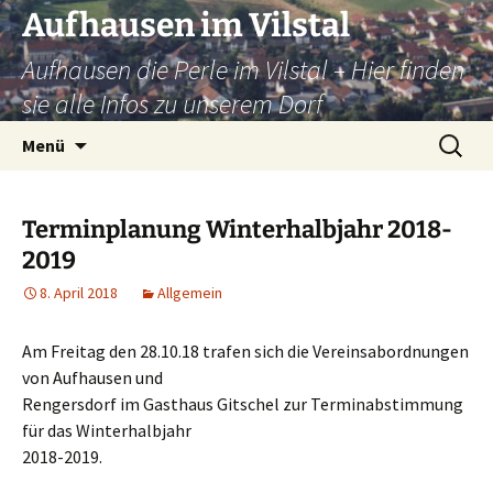
Zum
Aufhausen im Vilstal
Inhalt
Aufhausen die Perle im Vilstal – Hier finden
springen
sie alle Infos zu unserem Dorf
Suchen
Menü
nach:
Terminplanung Winterhalbjahr 2018-
2019
8. April 2018
Allgemein
Am Freitag den 28.10.18 trafen sich die Vereinsabordnungen
von Aufhausen und
Rengersdorf im Gasthaus Gitschel zur Terminabstimmung
für das Winterhalbjahr
2018-2019.